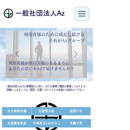
​一般社団法人Az
利用者様のために成長し続ける
​それがAzグループ
利用者様が毎日笑顔になるように。
あなたの思いをAzで届けませんか？
一般社団法人Azでは事業拡大に伴い、以下の業種で職員を募集しております。
詳細につきましては「質問・応募」ボタンよりお気軽にお問合せください。
社会保険完備
交通費支給
副業ＯＫ
未経験者歓迎
​年間休日120日以上
年齢不問