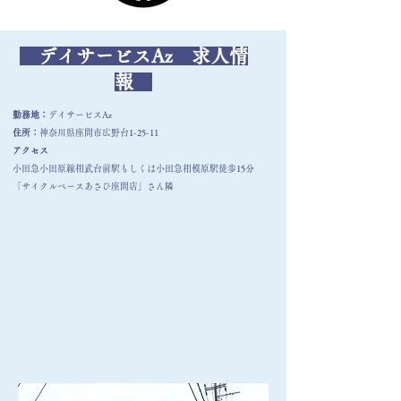
デイサービスAz 求人情
報
勤務地：
デイサービスAz
住所：
神奈川県座間市広野台1-25-11
アクセス
小田急小田原線相武台前駅もしくは小田急相模原駅徒歩15分
「サイクルベースあさひ座間店​​」さん隣