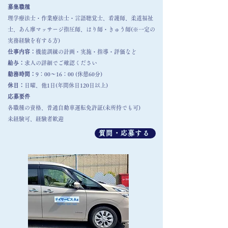
募集職種
理学療法士・作業療法士・言語聴覚士、看護師、柔道福祉
士、あん摩マッサージ指圧師、はり師・きゅう師(※一定の
実務経験を有する方)
仕事内容：
機能訓練の計画・実施・指導・評価など
給与：
​求人の詳細でご確認ください
勤務時間：
9：00～16：00 (休憩60分)
​休日：
日曜、他1日(年間休日120日以上)
​応募要件
各職種の資格、普通自動車運転免許証(未所持でも可)
​未経験可、経験者歓迎
質問・応募する