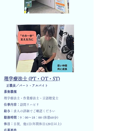
​理学療法士 (PT・OT・ST)
​正職員／パート・アルバイト
募集職種
理学療法士・作業療法士・言語聴覚士
仕事内容：
訪問リハビリ
給与：
​求人の詳細でご確認ください
勤務時間：
9：00～18：00 (休憩60分)
​休日：
日祝、他1日(年間休日120日以上)
​応募要件