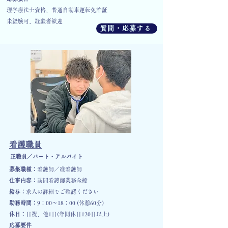
理学療法士資格、普通自動車運転免許証
​未経験可、経験者歓迎
質問・応募する
看護職員
​正職員／パート・アルバイト
​募集職種：
看護師／准看護師
仕事内容：
訪問看護師業務全般
給与：
​求人の詳細でご確認ください
勤務時間：
9：00～18：00 (休憩60分)
​休日：
日祝、他1日(年間休日120日以上)
​応募要件