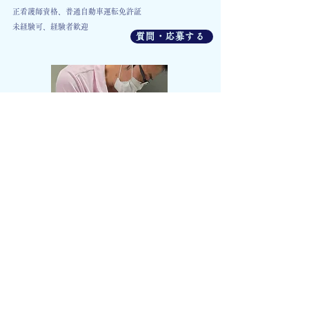
正看護師資格、普通自動車運転免許証
​未経験可、経験者歓迎
質問・応募する
介護職員
​正職員／パート・アルバイト
​募集職種：
介護職／ヘルパー
仕事内容：
訪問介護業務
給与：
​求人の詳細でご確認ください
勤務時間：
8：30～17：30 (休憩60分)
​休日：
日祝、他1日(年間休日120日以上)