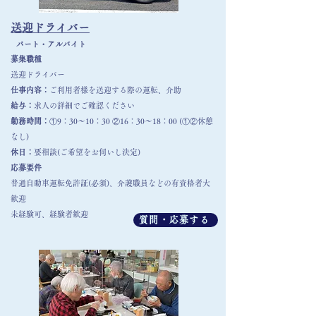
送迎ドライバー
パート・アルバイト
募集職種
送迎ドライバー
仕事内容：
ご利用者様を送迎する際の運転、介助
給与：
​求人の詳細でご確認ください
勤務時間：
①
9：30～10：30 ②16：30～18：00 (①②休憩
なし)
​休日：
要相談(ご希望をお伺いし決定
)
​応募要件
普通自動車運転免許証(必須)、介護職員などの有資格者大
歓迎
​未経験可、経験者歓迎
質問・応募する