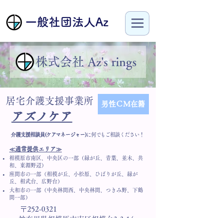
​一般社団法人Az
​株式会社 Az's rings
居宅介護支援事業所
男性ＣＭ在籍
アズノケア
介護支援相談員(ケアマネージャー)
に何でもご相談ください！
今すぐ注文
≪通常提供エリア≫
相模原市南区、中央区の一部（緑が丘、青葉、並木、共
和、東淵野辺）
座間市の一部（相模が丘、小松原、ひばりが丘
​、
緑が
丘、相武台、広野台）
大和市の一部（中央林間西、
中央林間、つきみ野、下鶴
間一部）
〒252-0321